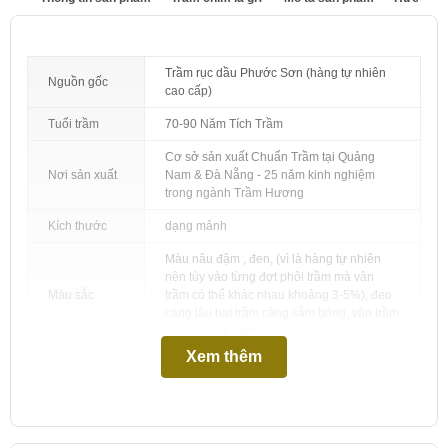
Trầm rục dầu Phước Sơn (hàng tự nhiên
Nguồn gốc
cao cấp)
Tuổi trầm
70-90 Năm Tích Trầm
Cơ sở sản xuất Chuẩn Trầm tại Quảng
Nơi sản xuất
Nam & Đà Nẵng - 25 năm kinh nghiệm
trong ngành Trầm Hương
Kích thước
dạng mảnh
Màu nâu đậm , đen, (vì là hàng tự nhiên
nên tùy vào từng đợt phôi trầm mà vân
Màu sắc
trầm có thể khác nhau khoảng 3-5%), đeo
càng lâu hạt trầm càng sẫm bóng, vân trầm
càng rõ nét, đậm màu
Xem thêm
Ngọt thanh, mạnh, dịu ngọt đem lại cảm
giác thư thái cho người sử dụng, đeo càng
Mùi hương
lâu mùi hương càng bền, đượm và ấm,
nhất là khi biết bảo quản Trầm Hương
đúng cách