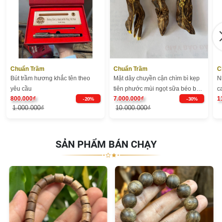
Chuẩn Trầm
Chuẩn Trầm
C
Bút trầm hương khắc tên theo
Mặt dây chuyền cận chìm bì kẹp
N
yêu cầu
tiên phước mùi ngọt sữa béo bọc
c
800.000₫
7.000.000₫
1
vàng - Chuẩn Trầm
- 20%
- 30%
1.000.000₫
10.000.000₫
SẢN PHẨM BÁN CHẠY