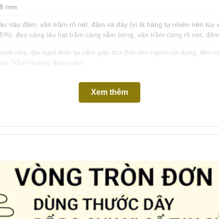
-8 mm
u nâu đậm, vân trầm rõ nét, đậm và dày (vì là hàng tự nhiên nên tùy
5%), đeo càng lâu hạt trầm càng sẫm bóng, vân trầm càng rõ nét, đậ
anh nhẹ, dịu ngọt đem lại cảm giác thư thái cho người sử dụng, đeo c
uản Trầm Hương đúng cách
Xem thêm