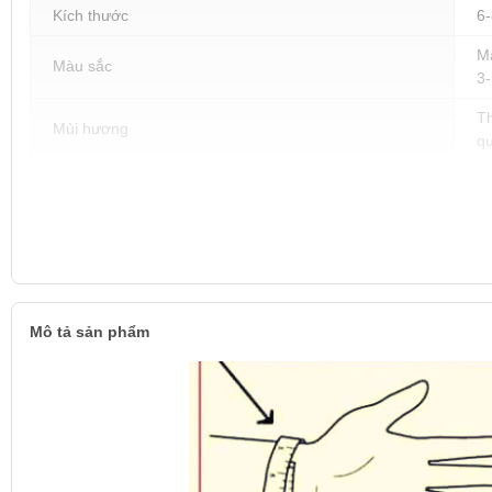
Kích thước
6
Mà
Màu sắc
3-
Th
Mùi hương
q
Mô tả sản phẩm