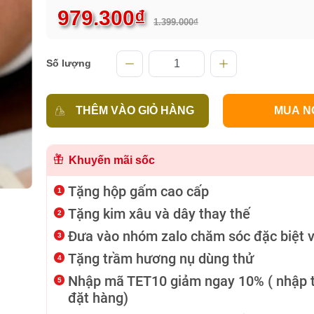
979.300₫
1.399.000₫
Số lượng
THÊM VÀO GIỎ HÀNG
MUA N
Khuyến mãi sốc
Tặng hộp gấm cao cấp
Tặng kim xâu và dây thay thế
Đưa vào nhóm zalo chăm sóc đặc biệt v
Tặng trầm hương nụ dùng thử
Nhập mã TET10 giảm ngay 10% ( nhập t
đặt hàng)