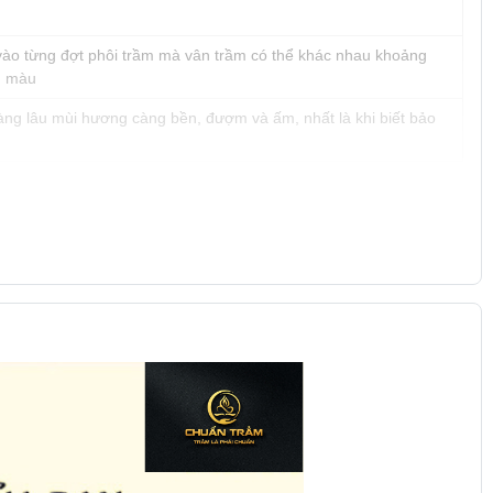
 vào từng đợt phôi trầm mà vân trầm có thể khác nhau khoảng
m màu
àng lâu mùi hương càng bền, đượm và ấm, nhất là khi biết bảo