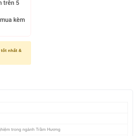
 trên 5
 mua kèm
tốt nhất &
ghiệm trong ngành Trầm Hương