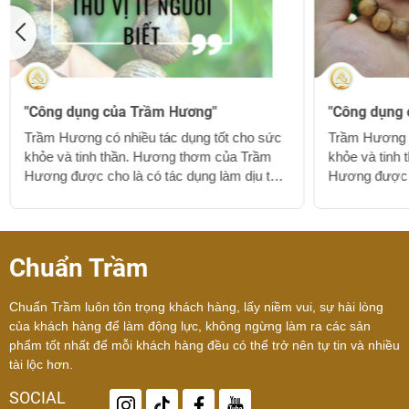
"Công dụng của Trầm Hương"
"Công dụng
Trầm Hương có nhiều tác dụng tốt cho sức
Trầm Hương c
khỏe và tinh thần. Hương thơm của Trầm
khỏe và tinh
Hương được cho là có tác dụng làm dịu tâm
Hương được c
trạng và giúp giảm căng thẳng, giúp tạo ra
trạng và giúp
một không gian thư giãn. Ngoài ra, mùi
một không gia
hương của Trầm Hương cũng được cho là
hương của T
giúp củng cố tình cảm, ngăn ngừa sự ảnh
giúp củng cố
Chuẩn Trầm
hưởng xấu của tress và giúp cải thiện trí
hưởng xấu của
nhớ. Các nghiên cứu cũng đã chỉ ra rằng
nhớ. Các ngh
Chuẩn Trầm luôn tôn trọng khách hàng, lấy niềm vui, sự hài lòng
Trầm Hương có tác dụng giúp điều trị một
Trầm Hương có
của khách hàng để làm động lực, không ngừng làm ra các sản
số vấn đề sức khỏe cụ thể. Theo một số
số vấn đề sứ
phẩm tốt nhất để mỗi khách hàng đều có thể trở nên tự tin và nhiều
nghiên cứu, hương...
nghiên cứu, 
tài lộc hơn.
SOCIAL