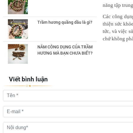
năng tập trun
Các công dụng
Trầm hương quầng dầu là gì?
thiện sức khỏ
tức, và việc 
chứ không phả
NĂM CÔNG DỤNG CỦA TRẦM
HƯƠNG MÀ BẠN CHƯA BIẾT?
Viết bình luận