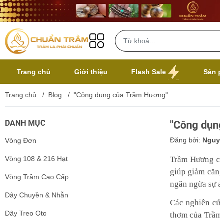
Trang chủ
Giới thiệu
Flash Sale
Sản 
Trang chủ
/
Blog
/
"Công dụng của Trầm Hương"
DANH MỤC
"Công dụn
Đăng bởi:
Nguy
Vòng Đơn
Vòng 108 & 216 Hạt
Trầm Hương có
giúp giảm căn
Vòng Trầm Cao Cấp
ngăn ngừa sự ả
Dây Chuyền & Nhẫn
Các nghiên cứ
Dây Treo Oto
thơm của Trầm