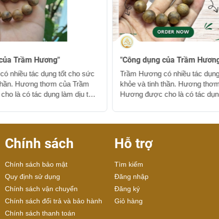
 của Trầm Hương"
"Công dụng của Trầm Hương
ó nhiều tác dụng tốt cho sức
Trầm Hương có nhiều tác dụng
 thần. Hương thơm của Trầm
khỏe và tinh thần. Hương thơ
ho là có tác dụng làm dịu tâm
Hương được cho là có tác dụn
 giảm căng thẳng, giúp tạo ra
trạng và giúp giảm căng thẳng, 
n thư giãn. Ngoài ra, mùi
một không gian thư giãn. Ngoài
rầm Hương cũng được cho là
hương của Trầm Hương cũng 
 tình cảm, ngăn ngừa sự ảnh
giúp củng cố tình cảm, ngăn n
Chính sách
Hỗ trợ
 tress và giúp cải thiện trí
hưởng xấu của tress và giúp cải
iên cứu cũng đã chỉ ra rằng
nhớ. Các nghiên cứu cũng đã c
Chính sách bảo mật
Tìm kiếm
 tác dụng giúp điều trị một
Trầm Hương có tác dụng giúp đ
c khỏe cụ thể. Theo một số
số vấn đề sức khỏe cụ thể. Th
Quy định sử dụng
Đăng nhập
hương...
nghiên cứu, hương...
Chính sách vận chuyển
Đăng ký
Chính sách đổi trả và bảo hành
Giỏ hàng
Chính sách thanh toán