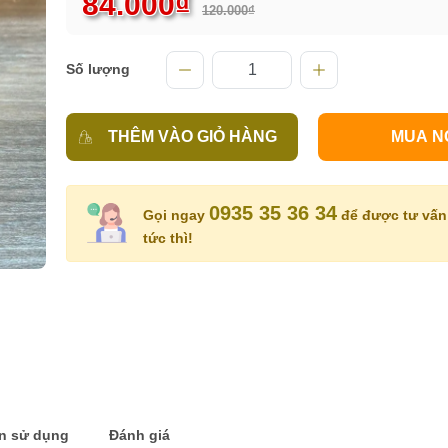
84.000₫
120.000₫
Số lượng
THÊM VÀO GIỎ HÀNG
MUA N
0935 35 36 34
Gọi ngay
để được tư vấn 
tức thì!
n sử dụng
Đánh giá