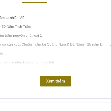
ầm tự nhiên Việt
0-30 Năm Tích Trầm
m trâm nguyên chất loại 1
ơ sở sản xuất Chuẩn Trầm tại Quảng Nam & Đà Nẵng - 25 năm kinh n
âu
ư giã, dịu nhẹ, không mùi hóa chất
Xem thêm