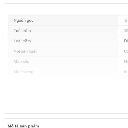
Nguồn gốc
Tr
Tuổi trầm
1
Loại trầm
Dă
Nơi sản xuất
C
Màu sắc
N
Mùi hương
th
Mô tả sản phẩm