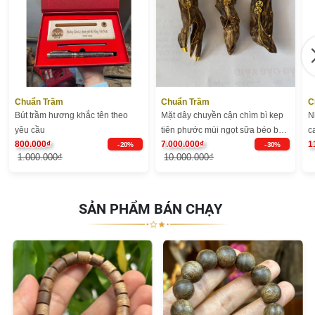
Chuẩn Trầm
Chuẩn Trầm
C
Bút trầm hương khắc tên theo
Mặt dây chuyền cận chìm bì kẹp
N
yêu cầu
tiên phước mùi ngọt sữa béo bọc
c
800.000₫
7.000.000₫
1
vàng - Chuẩn Trầm
- 20%
- 30%
1.000.000₫
10.000.000₫
SẢN PHẨM BÁN CHẠY