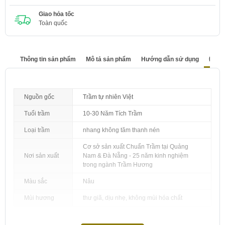
Giao hỏa tốc
Toàn quốc
Thông tin sản phẩm
Mô tả sản phẩm
Hướng dẫn sử dụng
Đánh 
Nguồn gốc
Trầm tự nhiên Việt
Tuổi trầm
10-30 Năm Tích Trầm
Loại trầm
nhang không tăm thanh nén
Cơ sở sản xuất Chuẩn Trầm tại Quảng
Nơi sản xuất
Nam & Đà Nẵng - 25 năm kinh nghiệm
trong ngành Trầm Hương
Màu sắc
Nâu
Mùi hương
thư giã, dịu nhẹ, không mùi hóa chất