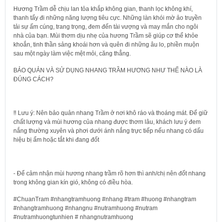
Hương Trầm dễ chịu lan tỏa khắp không gian, thanh lọc không khí,
thanh tẩy đi những năng lượng tiêu cực. Những làn khói mờ ảo truyền
tải sự ấm cúng, trang trọng, đem đến tài vượng và may mắn cho ngôi
nhà của bạn. Mùi thơm dịu nhẹ của hương Trầm sẽ giúp cơ thể khỏe
khoắn, tinh thần sảng khoái hơn và quên đi những âu lo, phiền muộn
sau một ngày làm việc mệt mỏi, căng thẳng.
BẢO QUẢN VÀ SỬ DỤNG NHANG TRẦM HƯƠNG NHƯ THẾ NÀO LÀ
ĐÚNG CÁCH?
‼ Lưu ý: Nên bảo quản nhang Trầm ở nơi khô ráo và thoáng mát. Để giữ
chất lượng và mùi hương của nhang được thơm lâu, khách lưu ý đem
nắng thường xuyên và phơi dưới ánh nắng trực tiếp nếu nhang có dấu
hiệu bị ẩm hoặc tắt khi đang đốt
- Để cảm nhận mùi hương nhang trầm rõ hơn thì anh/chị nên đốt nhang
trong không gian kín gió, không có điều hòa.
#ChuanTram #nhangtramhuong #nhang #tram #huong #nhangtram
#nhangtramhuong #nhangnu #nutramhuong #nutram
#nutramhuongtunhien # nhangnutramhuong