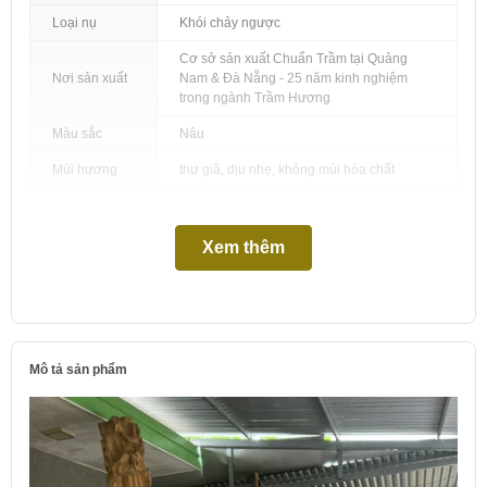
Loại nụ
Khói chảy ngược
Cơ sở sản xuất Chuẩn Trầm tại Quảng
Nơi sản xuất
Nam & Đà Nẵng - 25 năm kinh nghiệm
trong ngành Trầm Hương
Màu sắc
Nâu
Mùi hương
thư giã, dịu nhẹ, không mùi hóa chất
Xem thêm
Mô tả sản phẩm