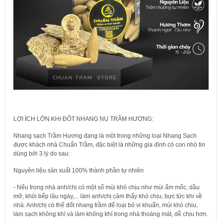
LỢI ÍCH LỚN KHI ĐỐT NHANG NỤ TRẦM HƯƠNG:
Nhang sạch Trầm Hương đang là một trong những loại Nhang Sạch
được khách nhà Chuẩn Trầm, đặc biệt là những gia đình có con nhỏ tin
dùng bởi 3 lý do sau:
Nguyên liệu sản xuất 100% thành phần tự nhiên
- Nếu trong nhà anh/chị có một số mùi khó chịu như mùi ẩm mốc, dầu
mỡ, khói bếp lâu ngày,... làm anh/chị cảm thấy khó chịu, bực tức khi về
nhà. Anh/chị có thể đốt nhang trầm để loại bỏ vi khuẩn, mùi khó chịu,
làm sạch không khí và làm không khí trong nhà thoáng mát, dễ chịu hơn.