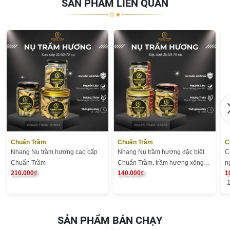
SẢN PHẨM LIÊN QUAN
Chuẩn Trầm
Chuẩn Trầm
C
Nhang Nụ trầm hương cao cấp
Nhang Nụ trầm hương đặc biệt
C
Chuẩn Trầm
Chuẩn Trầm, trầm hương xông
n
210.000₫
140.000₫
1
nhà tự nhiên
SẢN PHẨM BÁN CHẠY