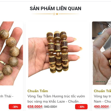
SẢN PHẨM LIÊN QUAN
Chuẩn Trầm
Chuẩn Tr
h Thái -
Vòng Tay Trầm Hương trúc tốc vườn
Vòng tay 
bọc vàng mạ khắc Laze - Chuẩn
Nam - Ch
Trầm
658.000₫
490.000₫
940.000₫
- 30%
- 30%