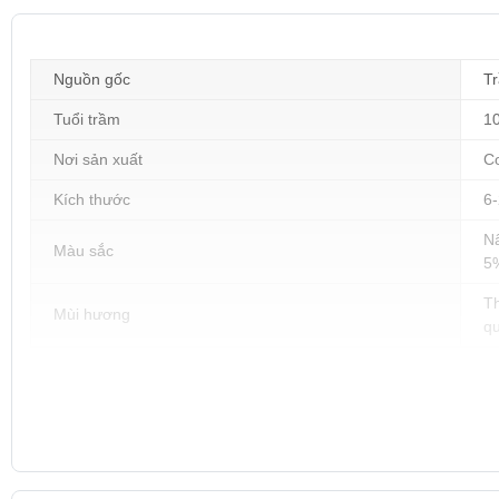
Nguồn gốc
Tr
Tuổi trầm
1
Nơi sản xuất
C
Kích thước
6
Nâ
Màu sắc
5%
Th
Mùi hương
q