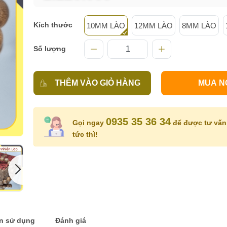
Kích thước
10MM LÀO
12MM LÀO
8MM LÀO
Số lượng
THÊM VÀO GIỎ HÀNG
MUA N
0935 35 36 34
Gọi ngay
để được tư vấn 
tức thì!
n sử dụng
Đánh giá