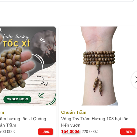
ầm
Chuẩn Trầm
trầm hương tốc xí Quảng
Vòng Tay Trầm Hương 108 hạt tốc
uẩn Trầm
kiến vườn
154.000₫
700.000₫
220.000₫
- 30%
- 30%