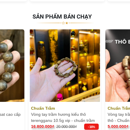
SẢN PHẨM BÁN CHẠY
Chuẩn Trầm
Chuẩn Trầ
sat cao cấp
Vòng tay trầm hương kiểu thô
Vòng tay tr
terengganu 10.5g vip - chuẩn trầm
thô - Chuẩ
16.800.000₫
5.000.000₫
20.000.000₫
- 16%