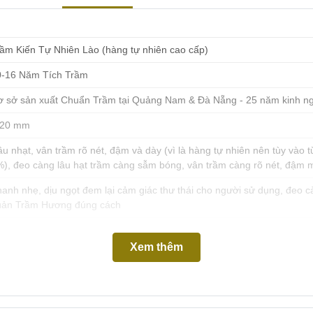
ầm Kiến Tự Nhiên Lào (hàng tự nhiên cao cấp)
0-16 Năm Tích Trầm
ơ sở sản xuất Chuẩn Trầm tại Quảng Nam & Đà Nẵng - 25 năm kinh n
-20 mm
u nhạt, vân trầm rõ nét, đậm và dày (vì là hàng tự nhiên nên tùy vào
), đeo càng lâu hạt trầm càng sẫm bóng, vân trầm càng rõ nét, đậm 
anh nhẹ, dịu ngọt đem lại cảm giác thư thái cho người sử dụng, đeo c
uản Trầm Hương đúng cách
Xem thêm