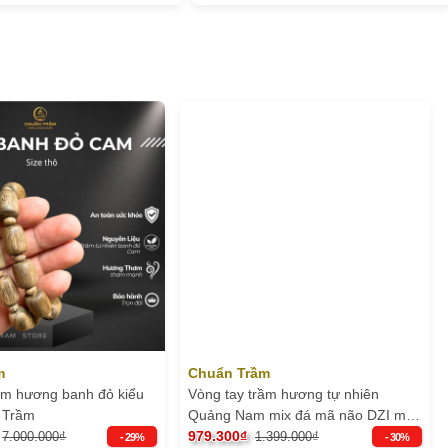
m
Chuẩn Trầm
ầm hương banh đỏ kiểu
Vòng tay trầm hương tự nhiên
n Trầm
Quảng Nam mix đá mã não DZI một
mắt - chuẩn trầm
979.300₫
7.000.000₫
1.399.000₫
- 29%
- 30%