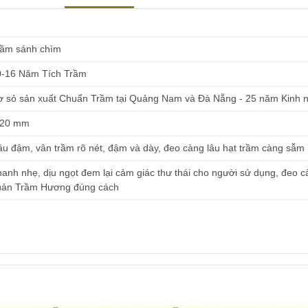
rầm sánh chìm
0-16 Năm Tích Trầm
ơ sỏ sản xuất Chuẩn Trầm tại Quảng Nam và Đà Nẵng - 25 năm Kinh 
-20 mm
u đậm, vân trầm rõ nét, đậm và dày, đeo càng lâu hạt trầm càng sẫm
anh nhẹ, dịu ngọt đem lại cảm giác thư thái cho người sử dụng, đeo c
uản Trầm Hương đúng cách