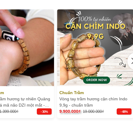
ầm
Chuẩn Trầm
trầm hương tự nhiên Quảng
Vòng tay trầm hương cận chìm Indo
á mã não DZI một mắt -
9,9g - chuẩn trầm
m
9.900.000₫
1.399.000₫
19.000.000₫
- 30%
- 48%