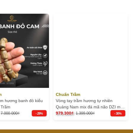
m
Chuẩn Trầm
ầm hương banh đỏ kiểu
Vòng tay trầm hương tự nhiên
n Trầm
Quảng Nam mix đá mã não DZI một
mắt - chuẩn trầm
979.300₫
7.000.000₫
1.399.000₫
- 29%
- 30%