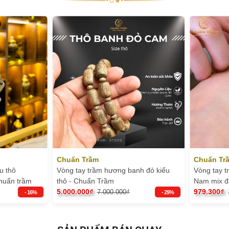
Chuẩn Trầm
Chuẩn Tr
u thô
Vòng tay trầm hương banh đỏ kiểu
Vòng tay 
chuẩn trầm
thô - Chuẩn Trầm
Nam mix đ
5.000.000₫
chuẩn trầ
979.300₫
7.000.000₫
- 16%
- 29%