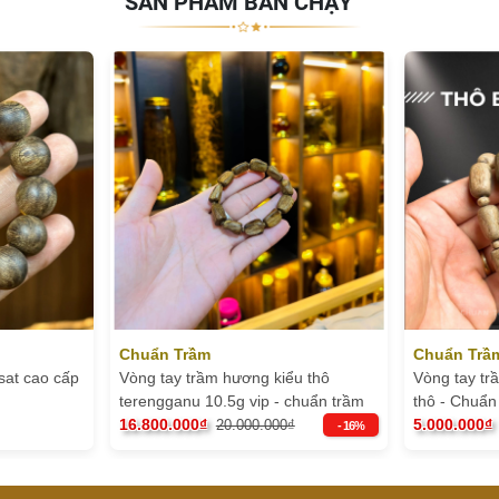
SẢN PHẨM BÁN CHẠY
Chuẩn Trầm
Chuẩn Trầ
sat cao cấp
Vòng tay trầm hương kiểu thô
Vòng tay tr
terengganu 10.5g vip - chuẩn trầm
thô - Chuẩ
16.800.000₫
5.000.000₫
20.000.000₫
- 16%